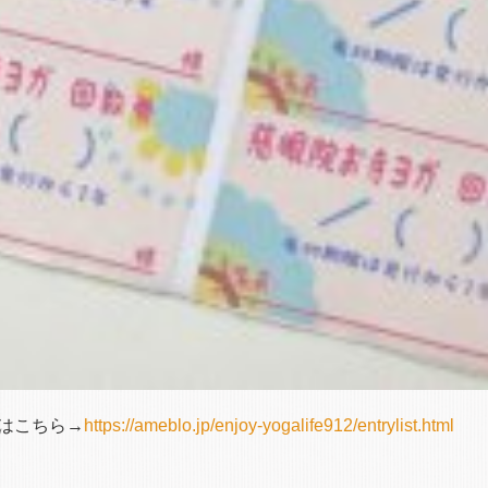
はこちら→
https://ameblo.jp/enjoy-yogalife912/entrylist.html