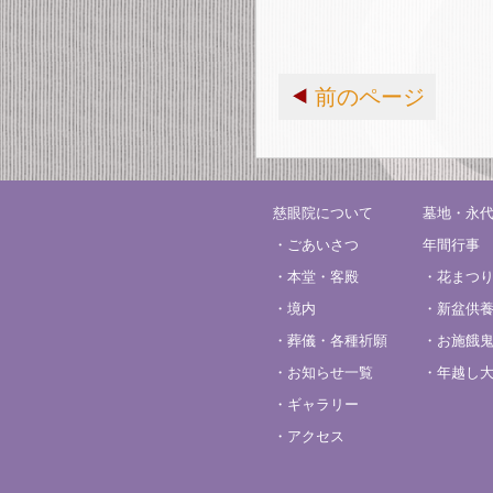
前のページ
慈眼院について
墓地・永
・ごあいさつ
年間行事
・本堂・客殿
・花まつ
・境内
・新盆供
・葬儀・各種祈願
・お施餓
・お知らせ一覧
・年越し
・ギャラリー
・アクセス