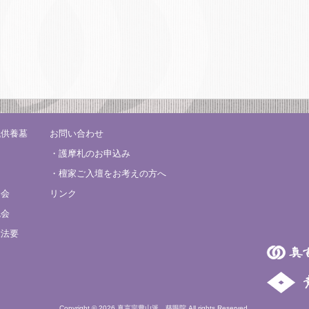
代供養墓
お問い合わせ
・護摩札のお申込み
り
・檀家ご入壇をお考えの方へ
養会
リンク
鬼会
大法要
Copyright © 2026 真言宗豊山派 慈眼院 All rights Reserved.